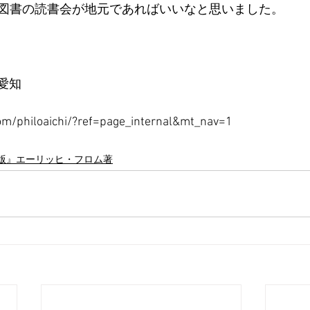
図書の読書会が地元であればいいなと思いました。
 愛知
om/philoaichi/?ref=page_internal&mt_nav=1
訳版』エーリッヒ・フロム著