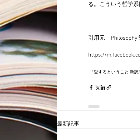
る。こういう哲学系
引用元　Philosophy
https://m.facebook.c
『愛するということ 新
最新記事