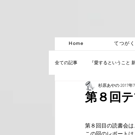
Home
てつが
全ての記事
『愛するということ 
杉原あやの
2017年
第８回テ
第８回目の読書会は
この回のレポートは