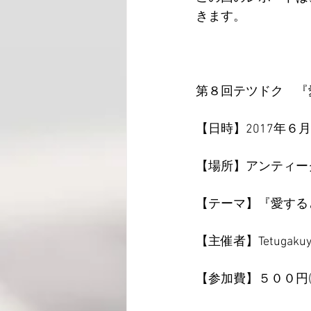
きます。
第８回テツドク　『
【日時】2017年
【場所】アンティークと
【テーマ】『愛する
【主催者】Tetugakuy
【参加費】５００円