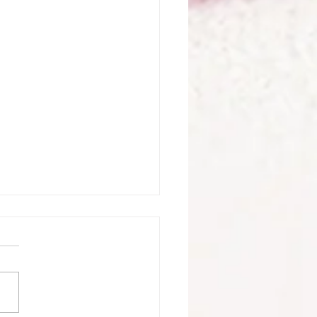
回テツドクレポートと次
ご案内
回目の読書会には全７名の参
なりました。 第９回テツド
『愛するということ 新訳
ーリッヒ・フロム著 【日