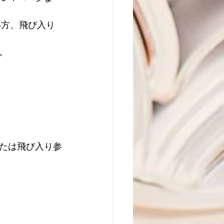
。
たは飛び入り参