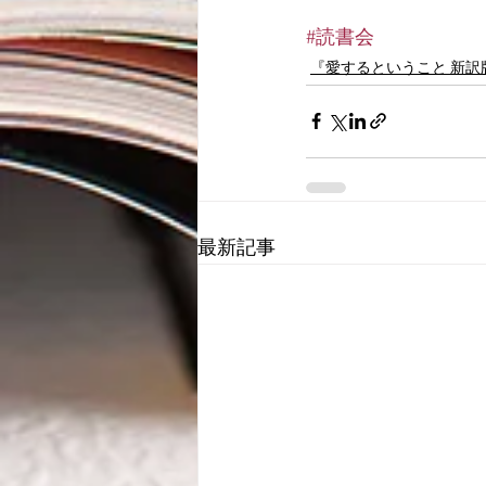
#読書会
『愛するということ 新
最新記事