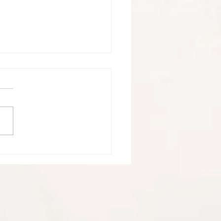
回テツドクレポートと次
ご案内
回目の読書会には全７名の参
なりました。 第９回テツド
『愛するということ 新訳
ーリッヒ・フロム著 【日
2017年７月２２日（土）１
場所】アンティー
貨の店 Tetugakuya（香川県
郡多度津町東浜2−22） ...