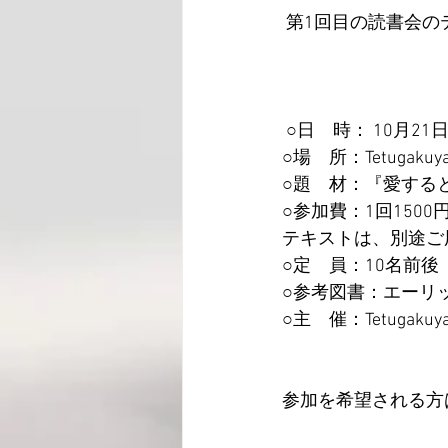
 第1回目の読書会
 ○日　時： 10月21
○場　所：Tetugakuya
○題　材：『愛する
○参加費：1回150
テキストは、別途ご
○定　員：10名前
○参考図書：エーリ
○主　催：Tetugakuy
参加を希望される方