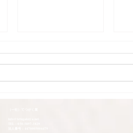
第９
回の
第９
加と
ク 
版』エ
時】
9回の読書会を終えて 感想
９～２１時 【
⑴
クと雑
（一社）てつがく屋
仲多度
info@tetugakuya.net
TEL：050-5897-3829
法人番号：4470005006479