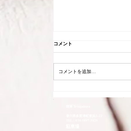
９回の読書会を終えて 感想
コメント
（２）
主催者として、一参加者として
先日９回目の読書会にて、一冊の
コメントを追加…
本を読み終えましたので、その感
想を書いてみました。 読書会を
終えてみて、改めて気づかされる
のは、この文字の向こう側に
「人」がいるということです。
喫茶 Tetugakuya
言葉に限りませんが、私たちは、
香川県多度津町東浜2−22
言葉尻だけ捉えて憶測で批判をし
TEL：050-5897-3829
たり、印...
駐車場