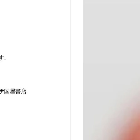
す。
伊国屋書店