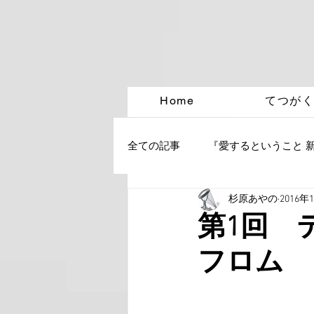
Home
てつが
全ての記事
『愛するということ 
杉原あやの
2016年
第1回 
フロム