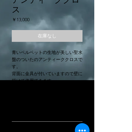
ス
価
￥13,000
格
在庫なし
青いベルベットの生地が美しい聖水
盤のついたのアンティーククロスで
す。
背面に金具が付いていますので壁に
掛けて使用できます。
商品情報
国：フランス
返品・返金ポリシー
年代：19世紀