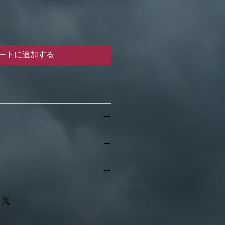
ートに追加する
ー
40年頃
て
る返品や返金は原則としてお受けで
なし・ポスト投函）
い
破損があった場合、到着後7日以内
。
読みください
ていたサイズが大きく間違っていた
以下の方法をお勧めします。
が到着したなど、明らかに当方に問
品における送料は当方が負担させて
るだけ現物のままに映るよう配慮し