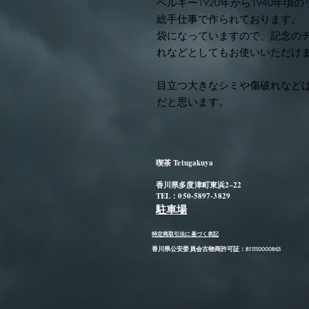
ベルギー1920年から1940年
総手仕事で作られております。
袋になっていますので、記念の
れなどとしてもお使いいただけ
目立つ大きなシミや傷破れなど
だと思います。
喫茶 Tetugakuya
香川県多度津町東浜2−22
TEL：050-5897-3829
駐車場
特定商取引法に基づく表記
​香川県公安委員会古物商許可証：811110000863