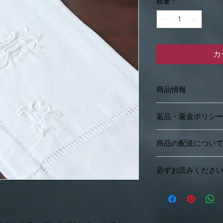
数量
*
カ
商品情報
国：ベルギー
返品・返金ポリシ
年代：1920年から19
サイズ：29 ×11.2cm
返品・返金
素材：リネン
商品の配送につい
お客様のご都合によ
ゆうパケット（保証
きません。
必ずお読みくださ
全国一律250円
配送中の事故による
にお申し出ください
ご注文の前に必ずお
また、当方の記載し
保証が必要な場合は
場合や、異なる商品
1.商品写真について
題があった場合、返
商品の撮影にはでき