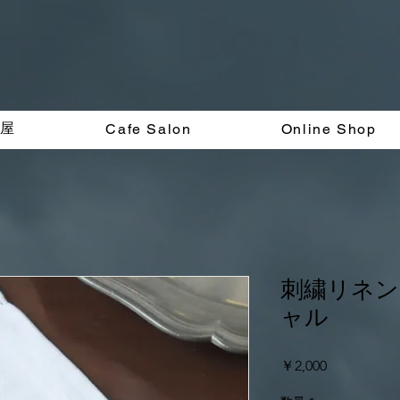
く屋
Cafe Salon
Online Shop
刺繍リネン
ャル
価
￥2,000
格