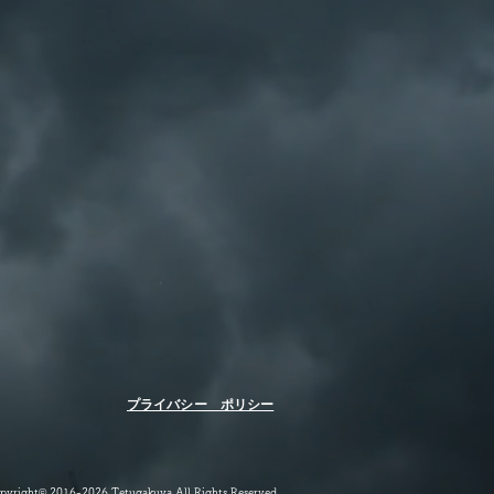
（保証あり・手渡し）
撮影である事を、ご了承下さい。
ーによっても見え方が異なる場合も
金確認後、店休日を除き3日以内に
クについて
包手数料や資材の料金を含みます。
れてきたものですので、傷やシミな
荷物の損害について当店が責任を負
れらのダメージもアンティークの良
。ご心配な方は保証のある輸送方法
だける方のみご注文ください。
合などがあれば、写真や説明欄にて
。
写真をよくご確認ください。
しい情報については、ご注文前にご
話でお問い合わせください。
て
法に基づき、鑑賞用、装飾品として
​プライバシー ポリシー
あらかじめ、ご理解の上、ご購入下
ので、経年劣化による、傷、汚れ、
考えます。取り扱いには、ご注意下
pyright© 2016-2026 Tetugakuya All Rights Reserved.