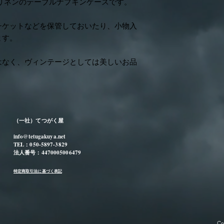
簡易書留ゆうメール
頃のリネンのテーブルナプキンケースです。
いただきます。
ておりますが、素人
全国一律800円
またお客様のモニタ
チケットなどを保管しておいたり、小物入
ございます。
※銀行振込の場合入
ます。
発送いたします。
2.古物・アンティー
※全ての送料は、梱
長い年月の中で使わ
はなく、ヴィンテージとしては美しいお品
※輸送中に起きたお
どもございます。そ
うことができません
さとしてご理解いた
をご選択ください。
特筆すべき傷や不具
取り上げております
事前に、説明欄とお
（一社）てつがく屋
状態やその他より詳
遠慮なくメールや電
info@tetugakuya.net
TEL：050-5897-3829
法人番号：4470005006479
3.食器類につきまし
特定商取引法に基づく表記
当店では、食品衛生
販売しております。
さい。
また、古い食器です
壊れやすさもあると
Co