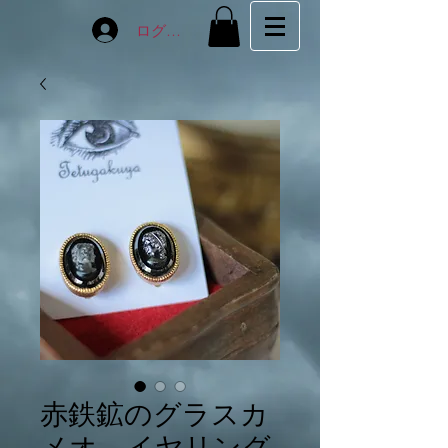
ログイン
赤鉄鉱のグラスカ
メオ イヤリング