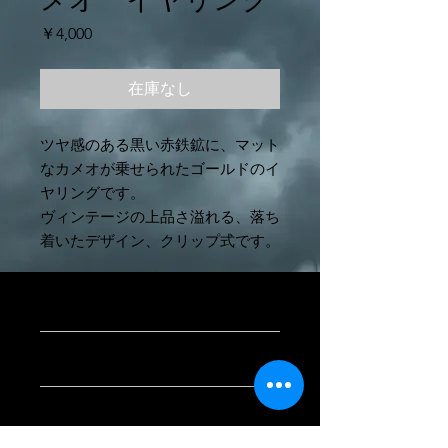
価
￥4,000
格
在庫なし
ツヤ感のある黒い赤鉄鉱に、マット
なカメオが乗せられたゴールドのイ
ヤリングです。
ヴィンテージの上品さ溢れる、落ち
着いたデザイン、クリップ式です。
商品情報
アメリカ ヴィンテージ
返品・返金ポリシー
サイズ：2.2cm×1.6cm
返品・返金
商品の発送について
お客様のご都合による返品や返金は原