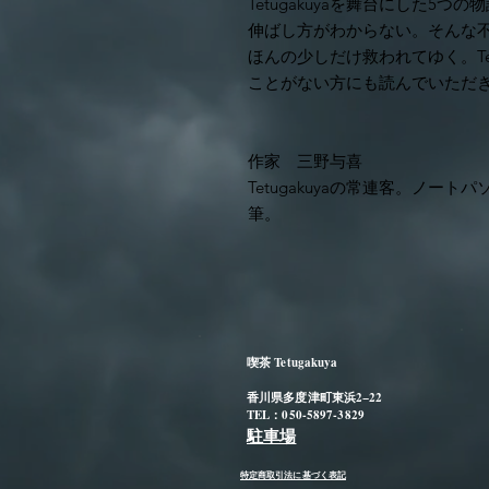
Tetugakuyaを舞台にした5
伸ばし方がわからない。そんな
ほんの少しだけ救われてゆく。Te
ことがない方にも読んでいただ
作家 三野与喜
Tetugakuyaの常連客。ノ
筆。
喫茶 Tetugakuya
香川県多度津町東浜2−22
TEL：050-5897-3829
駐車場
特定商取引法に基づく表記