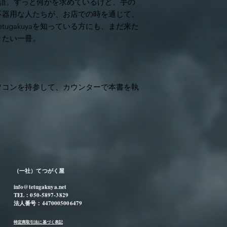
つの物語。ずっと何かを求めているけど、手の
うことができません
をご選択ください。
不器用な人たちが、お店での時を通じて、
tugakuyaを知っている方にも、まだ来た
きたい一冊。
ートパソコンを持参して、カウンターで本書を執
（一社）てつがく屋
info@tetugakuya.net
TEL：050-5897-3829
法人番号：4470005006479
特定商取引法に基づく表記