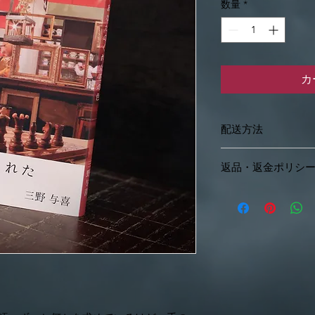
数量
*
カ
配送方法
ゆうパケット（保証
返品・返金ポリシ
全国一律385円
返品・返金
2冊以上お買い求め
お客様のご都合によ
簡易書留（保証あり
きません。
全国一律800円
配送中の事故による
にお申し出ください
※銀行振込の場合入
また、当方の記載し
発送いたします。
場合や、異なる商品
※全ての送料は、梱
題があった場合、返
※輸送中に起きたお
いただきます。