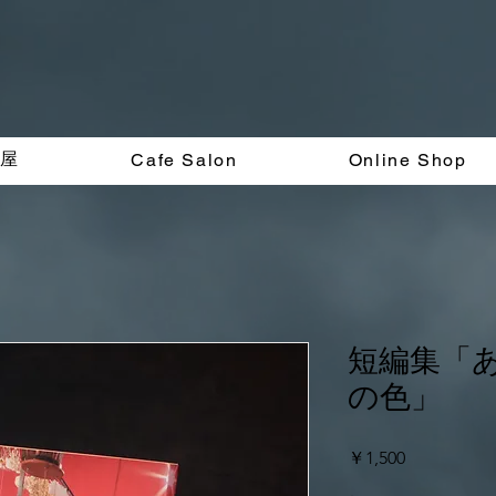
く屋
Cafe Salon
Online Shop
短編集「
の色」
価
￥1,500
格