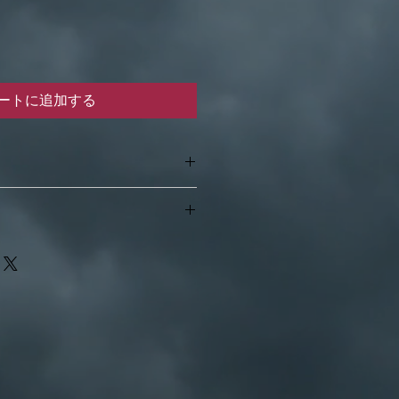
ートに追加する
なし・ポスト投函）
ー
の方は
る返品や返金は原則としてお受けで
・手渡し）
破損があった場合、到着後7日以内
。
金確認後、店休日を除き3日以内に
ていたサイズが大きく間違っていた
が到着したなど、明らかに当方に問
包手数料や資材の料金を含みます。
品における送料は当方が負担させて
荷物の損害について当店が責任を負