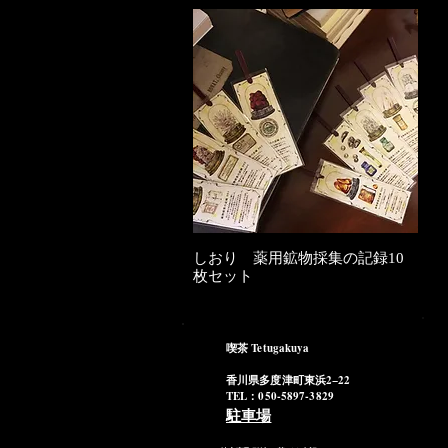
しおり 薬用鉱物採集の記録10
クイックビュー
枚セット
在庫なし
喫茶 Tetugakuya
香川県多度津町東浜2−22
TEL：050-5897-3829
駐車場