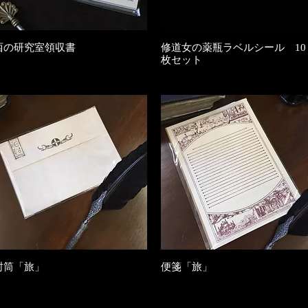
西の研究室領収書
クイックビュー
修道女の薬瓶ラベルシール 10
クイックビュー
枚セット
在庫なし
在庫なし
封筒「旅」
クイックビュー
便箋「旅」
クイックビュー
在庫なし
在庫なし