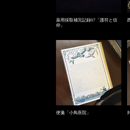
薬用採取補完記録07「護符と信
クイックビュー
仰」
在庫なし
便箋「小鳥医院」
クイックビュー
在庫なし