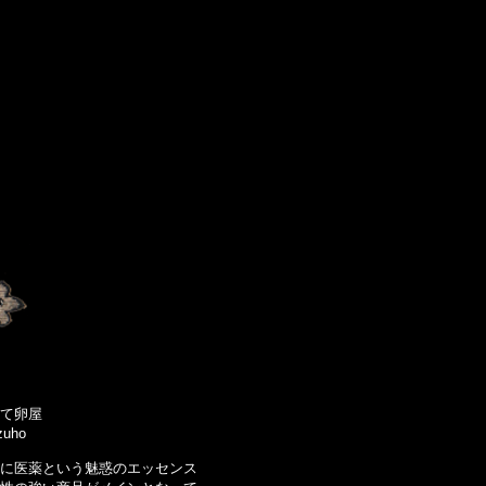
て卵屋
uho​
に医薬という魅惑のエッセンス