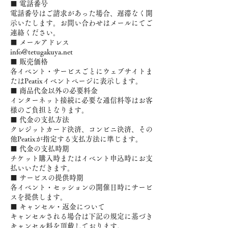
■ 電話番号
電話番号はご請求があった場合、遅滞なく開
示いたします。お問い合わせはメールにてご
連絡ください。
■ メールアドレス
info@tetugakuya.net
■ 販売価格
各イベント・サービスごとにウェブサイトま
たはPeatixイベントページに表示します。
■ 商品代金以外の必要料金
インターネット接続に必要な通信料等はお客
様のご負担となります。
■ 代金の支払方法
クレジットカード決済、コンビニ決済、その
他Peatixが指定する支払方法に準じます。
■ 代金の支払時期
チケット購入時またはイベント申込時にお支
払いいただきます。
■ サービスの提供時期
各イベント・セッションの開催日時にサービ
スを提供します。
■ キャンセル・返金について
キャンセルされる場合は下記の規定に基づき
キャンセル料を頂戴しております。