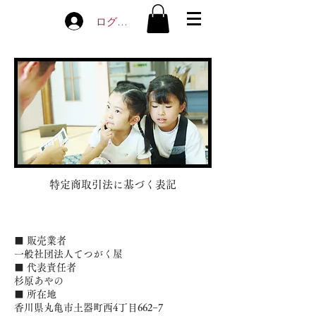
ログイン
特定商取引法に基づく表記
■ 販売業者
一般社団法人てつがく屋
■ 代表責任者
杉原あやの
■ 所在地
香川県丸亀市土器町西4丁目662−7