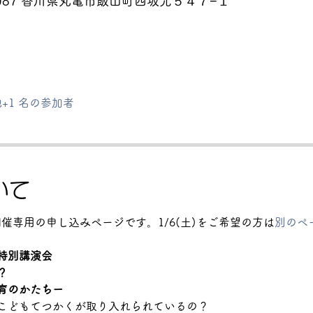
0087 香川県丸亀市飯山町西坂元５４７−１
+1 名の参加者
いて
開催専用の申し込みページです。1/6(土)をご希望の方は
別のペ
特別講演会
？
育のかたちー
こどもてつかくが取り入れられているの？