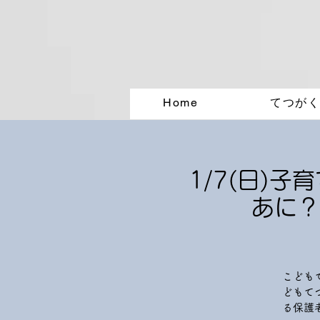
Home
てつが
1/7(日)
あに？
こども
どもて
る保護