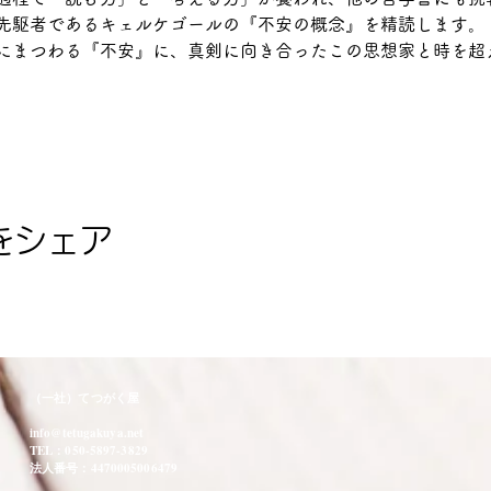
先駆者であるキェルケゴールの『不安の概念』を精読します。
にまつわる『不安』に、真剣に向き合ったこの思想家と時を超
をシェア
（一社）てつがく屋
info@tetugakuya.net
TEL：050-5897-3829
法人番号：4470005006479