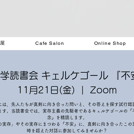
く屋
Cafe Salon
Online Shop
哲学読書会 キェルケゴール 『
11月21日(金)
  |  
Zoom
には、先人たちが真剣に向き合った問いと、その答えを探す試行錯
ます。当読書会では、実存主義の先駆者であるキェルケゴールの『
念』を精読します。
の実存」やその実存にまつわる『不安』に、真剣に向き合ったこの
時を超えた対話に参加してみませんか？