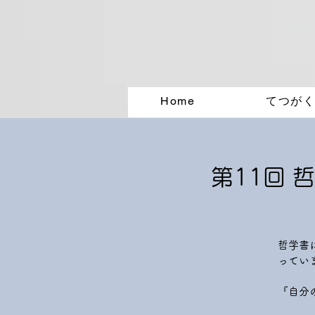
Home
てつが
第11回 
哲学書
ってい
『自分