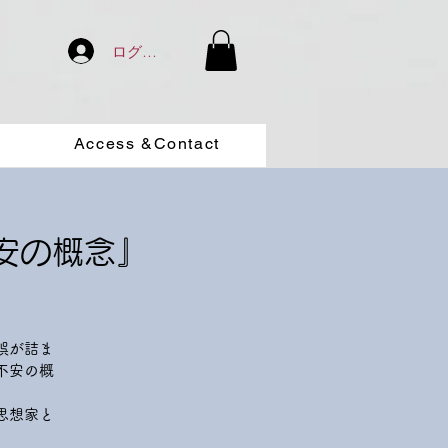
ログイン
Access &Contact
不安の概念』
誤が詰ま
不安の概
思想家と