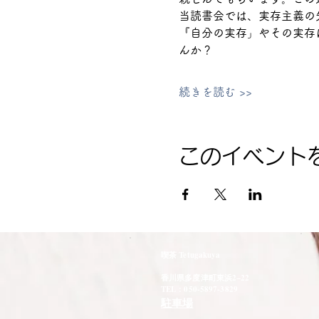
当読書会では、実存主義の
『自分の実存」やその実存
んか？
続きを読む >>
このイベント
喫茶 Tetugakuya
香川県多度津町東浜2−22
TEL：050-5897-3829
駐車場