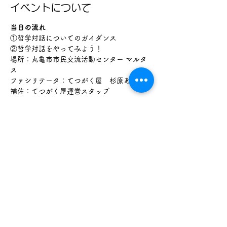
イベントについて
当日の流れ
①哲学対話についてのガイダンス
②哲学対話をやってみよう！
場所：丸亀市市民交流活動センター マルタ
ス
ファシリテータ：てつがく屋　杉原あやの
補佐：てつがく屋運営スタップ
続きを読む >>
このイベントをシェア
喫茶 Tetugakuya
（一社）てつがく屋