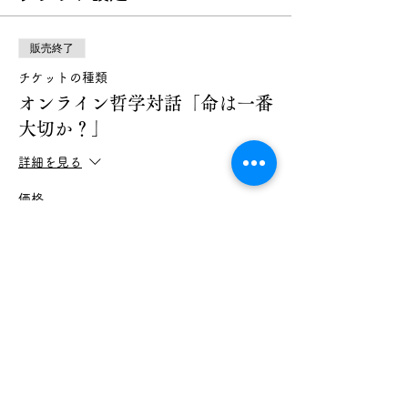
する設定をされている場合届かないことがあ
ります。 事前連絡メールが届かない場合は
050-5897-3829までお電話を。
販売終了
チケットの種類
●知識を披露したり、人生論を展開したり、
評論家のように語る場ではありません。
オンライン哲学対話「命は一番
床屋政談をする場でもありません。
大切か？」
●議論に勝ち負けはありません。途中で分か
詳細を見る
らなくなっても良いですし、考えが変わって
も良いです。うまく話せなくても構いませ
価格
ん。
￥500
●本当？なぜ？たとえば？どうしてそう考え
消費税込み
たのですか？など、お互いに問いかけ合って
ください。
お互いにわからないまま、解った気になって
話が進まないようにしたいので遠慮なく質問
このイベントをシェア
をしましょう。