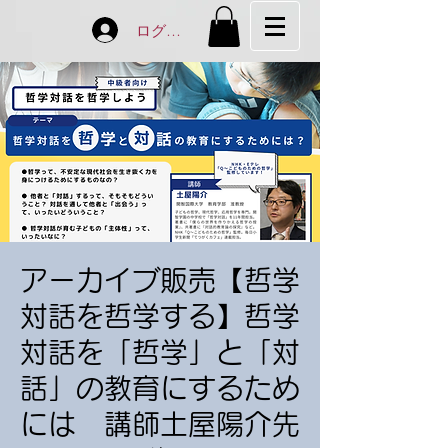
ログイン
アーカイブ販売【哲学
対話を哲学する】哲学
対話を「哲学」と「対
話」の教育にするため
には 講師土屋陽介先