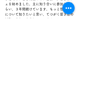
ェを始めました。主に知り合いに参加しても
らい、３年間続けています。もっと哲学対話
について知りたいと思い、てつがく屋さんの
活動に今年から参加しています。たくさんの
ご参加お待ちしております。
参加費：1,500円（ドリンク代込み）
参加資格：マナーを守れる方
続きを読む >>
このイベントをシェア
喫茶 Tetugakuya