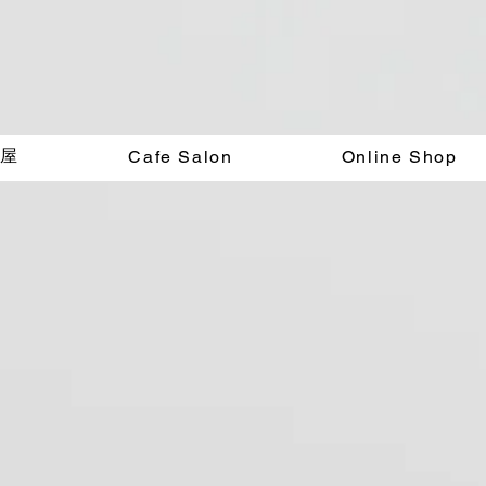
く屋
Cafe Salon
Online Shop