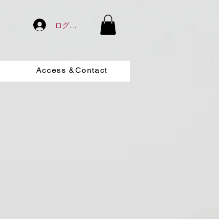
ログイン
Access &Contact