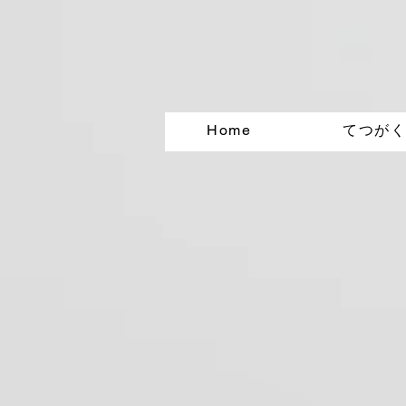
Home
てつが