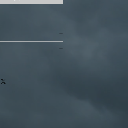
ー
.5cm 奥行き4cm
て
・手渡し）
い
る返品や返金は原則としてお受けで
金確認後、店休日を除き3日以内に
破損があった場合、到着後7日以内
。
体差や製造上のムラがある場合があ
包手数料や資材の料金を含みます。
ていたサイズが大きく間違っていた
お品の風合いとしてご理解いただけ
が到着したなど、明らかに当方に問
します。
品における送料は当方が負担させて
るだけ現物のままに映るよう配慮し
撮影である事を、ご了承下さい。 ま