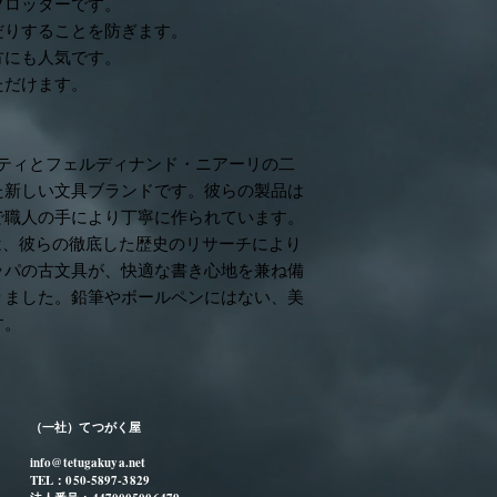
ブロッターです。
たお客様のモニター
ざいます。
だりすることを防ぎます。
方にも人気です。
・サイズ表記につい
ただけます。
サイズは概寸となっ
ライッティとフェルディナンド・ニアーリの二
た新しい文具ブランドです。彼らの製品は
で職人の手により丁寧に作られています。
リーズでは、彼らの徹底した歴史のリサーチにより
ッパの古文具が、快適な書き心地を兼ね備
りました。鉛筆やボールペンにはない、美
す。
（一社）てつがく屋
info@tetugakuya.net
TEL：050-5897-3829