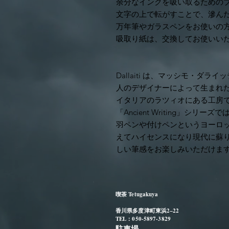
余分なインクを吸い取るための
文字の上で転がすことで、滲ん
万年筆やガラスペンをお使いの
吸取り紙は、交換してお使いい
Dallaiti は、マッシモ・ダ
人のデザイナーによって生まれ
イタリアのラツィオにある工房
「Ancient Writing」シ
羽ペンや付けペンというヨーロ
えてハイセンスになり現代に蘇
しい筆感をお楽しみいただけま
喫茶 Tetugakuya
香川県多度津町東浜2−22
TEL：050-5897-3829
駐車場