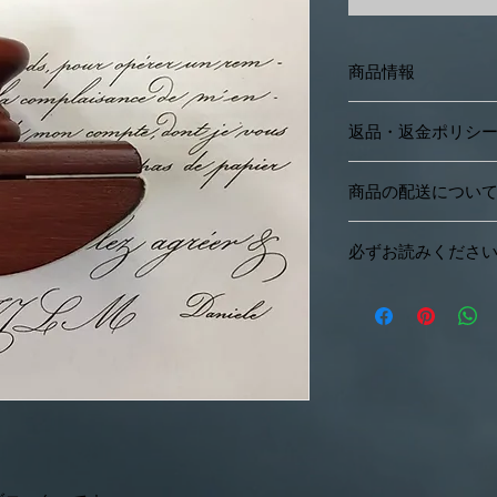
商品情報
国：イタリア
返品・返金ポリシ
年代：New
サイズ：横7.5cm 高5
素材：木製
商品の配送につい
返品・返金
簡易書留（保証あり
必ずお読みくださ
全国一律450円
お客様のご都合によ
きません。
※銀行振込の場合入
配送中の事故による
・輸入品について
発送いたします。
にお申し出ください
海外製品につき、個
※全ての送料は、梱
また、当方の記載し
ります。それぞれの
場合や、異なる商品
ますようお願いいた
題があった場合、返
いただきます。
・商品写真について
商品の撮影にはでき
ておりますが、素人