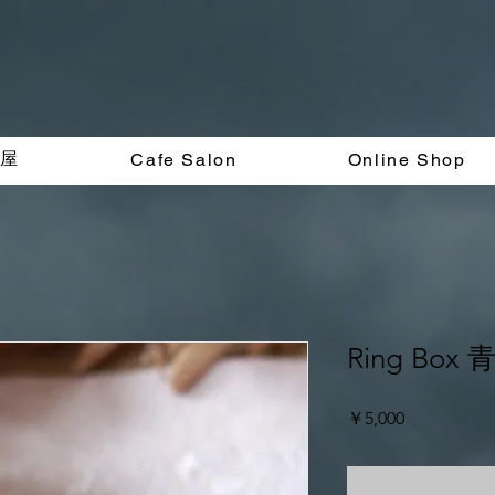
く屋
Cafe Salon
Online Shop
Ring Bo
価
￥5,000
格