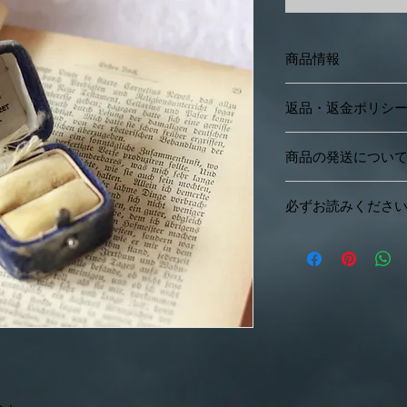
商品情報
国：イギリスアンテ
返品・返金ポリシ
サイズ：約3cm×3.4cm
返品・返金
商品の発送につい
お客様のご都合によ
簡易書留（保証あり
きません。
必ずお読みくださ
全国一律800円
配送中の事故による
にお申し出ください
ご注文の前に必ずお
※銀行振込の場合入
また、当方の記載し
発送いたします。
場合や、異なる商品
1.商品写真について
※全ての送料は、梱
題があった場合、返
商品の撮影にはでき
いただきます。
ておりますが、素人
またお客様のモニタ
ございます。
2.古物・アンティー