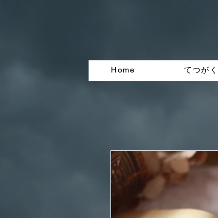
Home
てつが