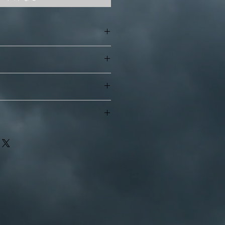
ィーク
ー
 高3.4cm
て
る返品や返金は原則としてお受けで
・手渡し）
い
破損があった場合、到着後7日以内
。
読みください
金確認後、店休日を除き3日以内に
ていたサイズが大きく間違っていた
が到着したなど、明らかに当方に問
包手数料や資材の料金を含みます。
品における送料は当方が負担させて
るだけ現物のままに映るよう配慮し
撮影である事を、ご了承下さい。
ーによっても見え方が異なる場合も
クについて